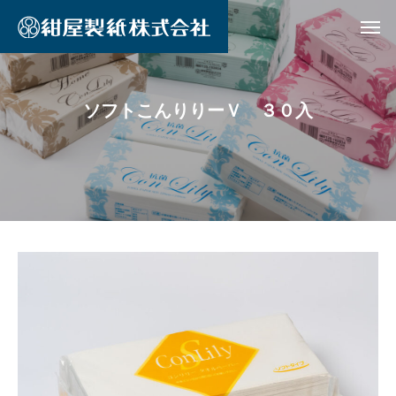
ソフトこんりりーＶ ３０入